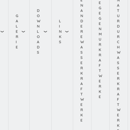
E
N
A
G
D
A
T
E
G
O
N
U
G
A
W
L
D
R
E
L
N
I
E
D
N
E
L
N
R
U
M
R
O
K
E
R
U
I
A
S
W
C
R
E
D
A
H
K
S
S
W
R
S
A
A
E
S
F
R
S
T
K
E
W
R
R
E
A
K
R
F
R
K
T
A
E
W
F
E
T
R
W
K
E
E
R
K