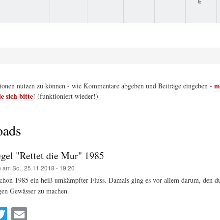
E
me
ionen nutzen zu können - wie Kommentare abgeben und Beiträge eingeben -
e sich bitte
! (funktioniert wieder!)
oads
egel "Rettet die Mur" 1985
n
am
So., 25.11.2018 - 19:20
hon 1985 ein heiß umkämpfter Fluss. Damals ging es vor allem darum, den dur
gen Gewässer zu machen.
a
T
E