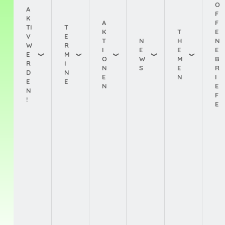
O
A
F
K
A
F
TI
T
K
T
E
V
E
T
N
H
N
W
R
I
E
E
E
E
M
O
W
M
B
R
I
N
S
E
R
D
N
E
N
I
E
E
N
E
N
F
!
E