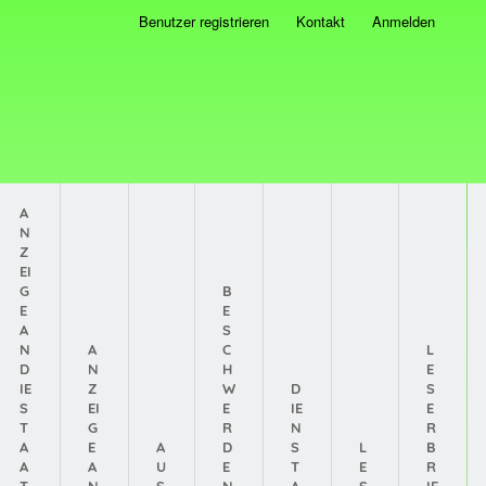
Benutzer registrieren
Kontakt
Anmelden
A
N
Z
EI
G
B
E
E
A
S
N
A
C
L
D
N
H
E
IE
Z
W
D
S
S
EI
E
IE
E
T
G
R
N
R
A
E
A
D
S
L
B
A
A
U
E
T
E
R
T
N
S
N
A
S
IE