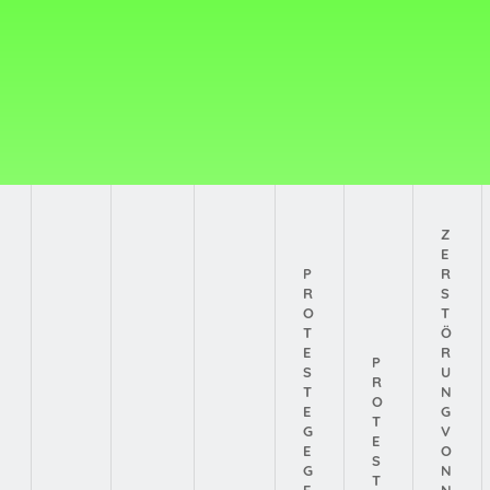
Direkt
zum
Inhalt
Z
E
P
R
R
S
O
T
T
Ö
E
R
P
S
U
R
T
N
O
E
G
T
G
V
E
E
O
S
G
N
T
E
N