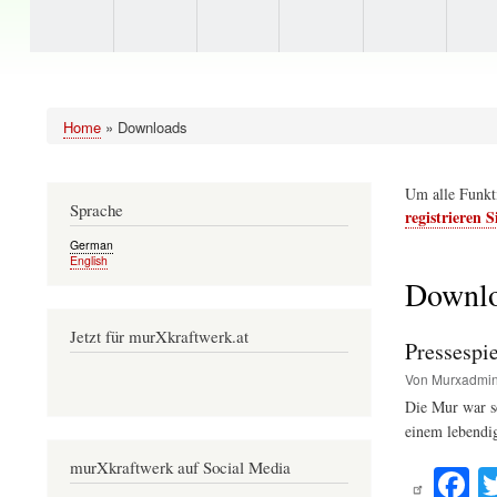
Home
Downloads
Pfadnavigation
Um alle Funkt
Sprache
registrieren Si
German
English
Downl
Jetzt für murXkraftwerk.at
Pressespi
Von
Murxadmi
Die Mur war sc
einem lebendi
F
murXkraftwerk auf Social Media