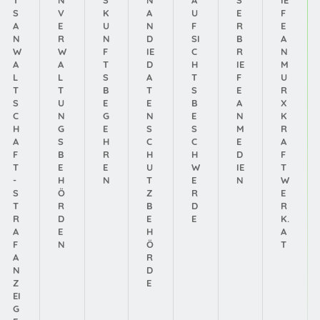
S
V
K
A
U
E
F
A
E
U
N
F
R
E
N
R
N
D
SI
B
A
W
W
F
IE
C
R
N
A
A
T
D
H
IE
M
L
L
S
A
T
F
U
T
T
B
T
S
E
R
S
U
E
E
B
A
X
C
N
G
N
E
N
K
H
G
E
S
S
M
R
A
S
H
C
C
E
A
F
B
R
H
H
D
F
T
E
E
U
W
IE
T
-
H
N
T
E
N
W
S
Ö
Z
R
E
T
R
B
D
R
R
D
E
E
K.
A
E
H
A
F
N
Ö
T
A
R
N
D
Z
E
EI
G